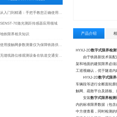
从入门到精通：手把手教您正确使用限界检测装置
SENST-70激光测距传感器应用领域
产品介绍
地铁限界相关知识
使用接触网参数测量仪为保障铁路供电安全
HYXJ-2D
数字式限界检测
无缝线路位移观测设备在轨道交通安全中的关键作用
由于铁路新技术装配日
架和地面的建筑限界必须
工巡视确认，优于隧道内
HYXJ-2D
数字式限界
车辆段等进行全断面轮廓
触网、疏散平台及踏板、
安装
数字式限界检测
内的标准限界数据（包含
中方便查看，同时检测的