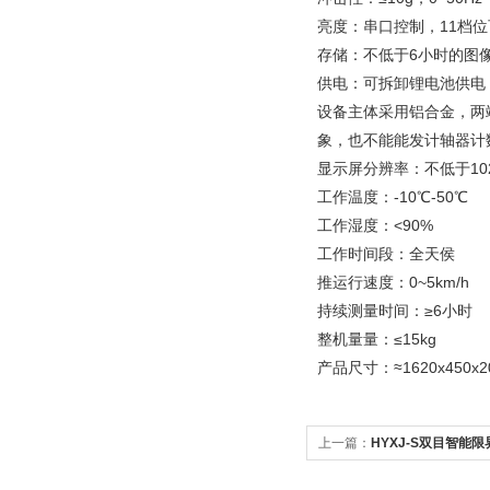
亮度：串口控制，11档
存储：不低于6小时的图
供电：可拆卸锂电池供电
设备主体采用铝合金，两
象，也不能能发计轴器计
显示屏分辨率：不低于102
工作温度：-10℃-50℃
工作湿度：<90%
工作时间段：全天侯
推运行速度：0~5km/h
持续测量时间：≥6小时
整机量量：≤15kg
产品尺寸：≈1620x450x2
上一篇：
HYXJ-S双目智能